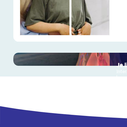
Je 
Inte
lang