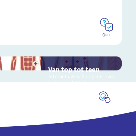
Quiz
Van top tot teen
Interactieve schoolplaat over
het menselijk lichaam
Schoolplaat