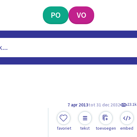
PO
VO
23.1k
7 apr 2013
tot 31 dec 2032
favoriet
tekst
toevoegen
embed