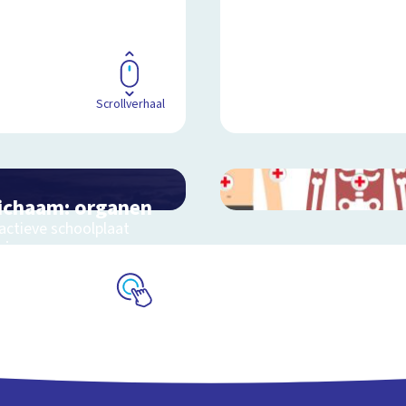
Scrollverhaal
lichaam: organen
ractieve schoolplaat
s je organen
Schoolplaat