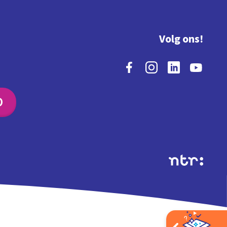
Volg ons!
O
Extra's