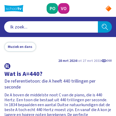
Ga
naar
PO
VO
hoofdinhoud
Muziek en dans
28 mrt 2024
tot 27 mrt 2031
368
Wat is A=440?
De referentietoon: die A heeft 440 trillingen per
seconde
De A boven de middelste noot C van de piano, die is 440
Hertz. Een toon die bestaat uit 440 trillingen per seconde.
In 1834 bepaalden een aantal Duitse natuurkundigen dat de
beste A toch echt 440 Hertz moest zijn. En vanaf die A kon je
lagere en hogere noten berekenen. De perfecte