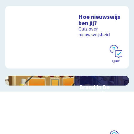
Hoe nieuwswijs
ben jij?
Quiz over
nieuwswijsheid
Quiz
Brand in De
Knapperige
Korst
Kruip in de rol van
journalist,
juicevlogger of
onderzoeksjournalist