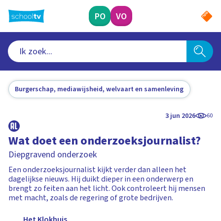
Ga
naar
PO
VO
hoofdinhoud
Burgerschap, mediawijsheid, welvaart en samenleving
3 jun 2026
60
Wat doet een onderzoeksjournalist?
Diepgravend onderzoek
Een onderzoeksjournalist kijkt verder dan alleen het
dagelijkse nieuws. Hij duikt dieper in een onderwerp en
brengt zo feiten aan het licht. Ook controleert hij mensen
met macht, zoals de regering of grote bedrijven.
Het Klokhuis