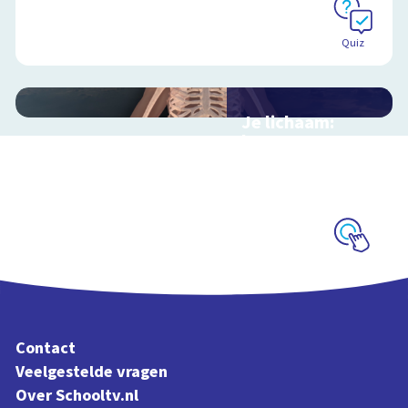
Quiz
Je lichaam:
botten
Interactieve
schoolplaat door je
skelet
Schoolplaat
Contact
Veelgestelde vragen
Over Schooltv.nl