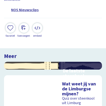
NOS Nieuwsclips
favoriet
toevoegen
embed
Meer
De laatste
steenkool
Geen zwart goud
Wat weet jij van
meer uit de
de Limburgse
Limburgse
mijnen?
steenkoolmijnen
Quiz over steenkool
uit Limburg