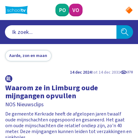
Ga
naar
PO
VO
hoofdinhoud
Aarde, zon en maan
14 dec 2024
tot 14 dec 2031
378
Waarom ze in Limburg oude
mijngangen opvullen
NOS Nieuwsclips
De gemeente Kerkrade heeft de afgelopen jaren twaalf
oude mijnschachten opgespoord en gesaneerd. Het gaat
om oude mijnschachten die relatief ondiep zijn, zo'n 40
meter. Deze mijngangen kunnen leiden tot verzakkingen en
sinkholes.