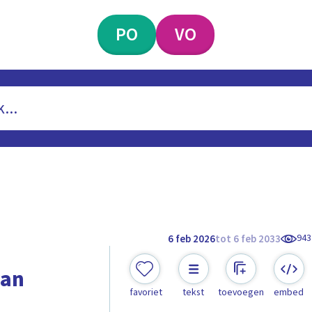
PO
VO
943
6 feb 2026
tot 6 feb 2033
van
favoriet
tekst
toevoegen
embed