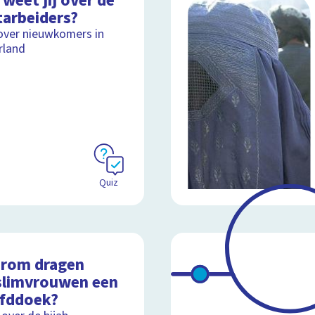
weet jij over de
tarbeiders?
over nieuwkomers in
rland
Quiz
rom dragen
limvrouwen een
fddoek?