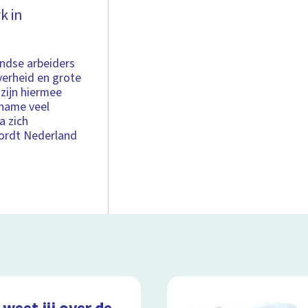
k in
andse arbeiders
erheid en grote
 zijn hiermee
 name veel
a zich
wordt Nederland