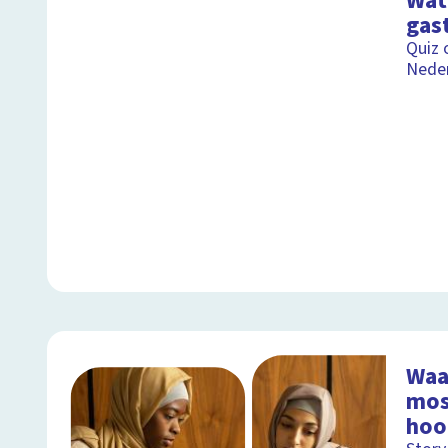
Wat 
gas
Quiz 
Nede
Waa
mos
hoo