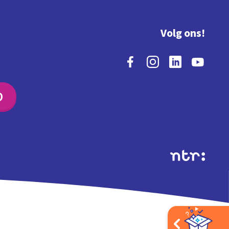
Volg ons!
O
Extra's