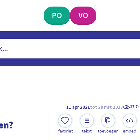
PO
VO
37.7k
11 apr 2021
tot 28 mrt 2028
en?
favoriet
tekst
toevoegen
embed