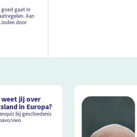
t goed gaat in
aatregelen. Aan
n Joden door
weet jij over
tsland in Europa?
nquiz bij geschiedenis
 havo/vwo