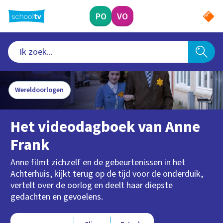
Ga
naar
PO
VO
hoofdinhoud
Wereldoorlogen
Het videodagboek van Anne
Frank
Anne filmt zichzelf en de gebeurtenissen in het
Achterhuis, kijkt terug op de tijd voor de onderduik,
vertelt over de oorlog en deelt haar diepste
gedachten en gevoelens.
Type videos