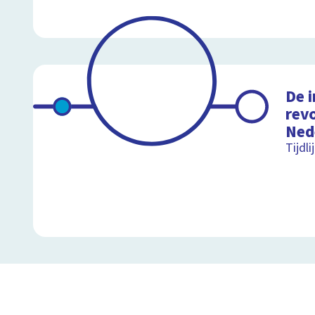
De i
revo
Ned
Tijdl