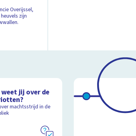
cie Overijssel,
 heuvels zijn
uwwallen.
weet jij over de
riotten?
over machtsstrijd in de
liek