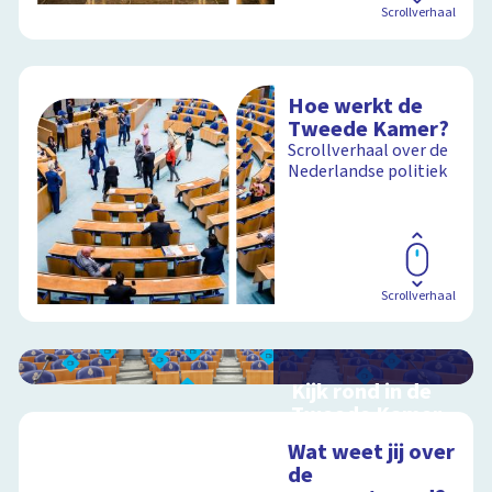
Scrollverhaal
Hoe werkt de
Tweede Kamer?
Scrollverhaal over de
Nederlandse politiek
Scrollverhaal
Kijk rond in de
Tweede Kamer
Interactieve
Wat weet jij over
schoolplaat over de
de
Nederlandse politiek