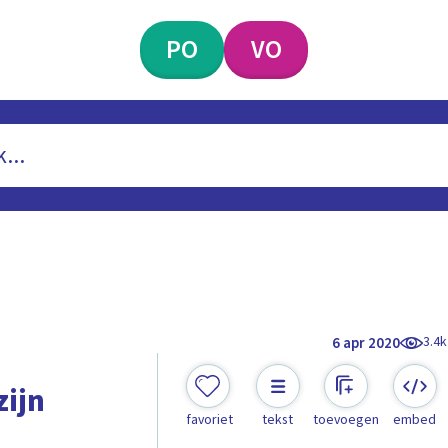
PO
VO
3.4k
6 apr 2020
zijn
favoriet
tekst
toevoegen
embed