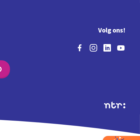
Volg ons!
O
Extra's