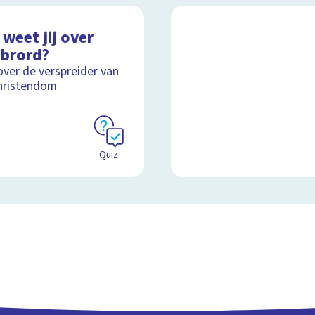
weet jij over
ibrord?
over de verspreider van
hristendom
Quiz