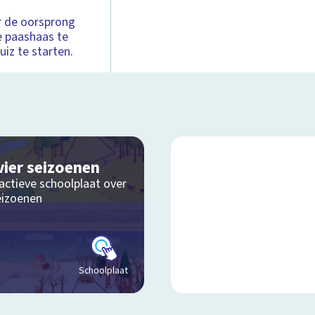
er de oorsprong
e paashaas te
iz te starten.
vier seizoenen
actieve schoolplaat over
eizoenen
Schoolplaat