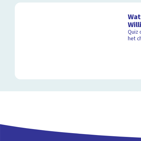
Wat 
Will
Quiz 
het c