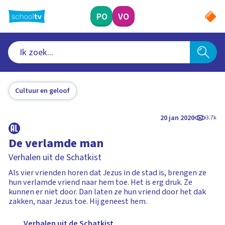
Ga
naar
PO
VO
hoofdinhoud
Cultuur en geloof
20 jan 2020
3.7k
De verlamde man
Verhalen uit de Schatkist
Als vier vrienden horen dat Jezus in de stad is, brengen ze
hun verlamde vriend naar hem toe. Het is erg druk. Ze
kunnen er niet door. Dan laten ze hun vriend door het dak
zakken, naar Jezus toe. Hij geneest hem.
Verhalen uit de Schatkist