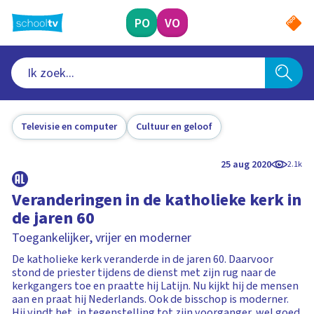
Ga
naar
PO
VO
hoofdinhoud
Televisie en computer
Cultuur en geloof
25 aug 2020
2.1k
Veranderingen in de katholieke kerk in
de jaren 60
Toegankelijker, vrijer en moderner
De katholieke kerk veranderde in de jaren 60. Daarvoor
stond de priester tijdens de dienst met zijn rug naar de
kerkgangers toe en praatte hij Latijn. Nu kijkt hij de mensen
aan en praat hij Nederlands. Ook de bisschop is moderner.
Hij vindt het, in tegenstelling tot zijn voorganger, wel goed