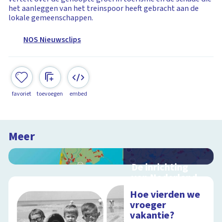
het aanleggen van het treinspoor heeft gebracht aan de
lokale gemeenschappen.
NOS Nieuwsclips
favoriet
toevoegen
embed
Meer
De inrichting
van Nederland
Interactieve
Hoe vierden we
schoolplaat over
vroeger
ruimtelijke ordening
vakantie?