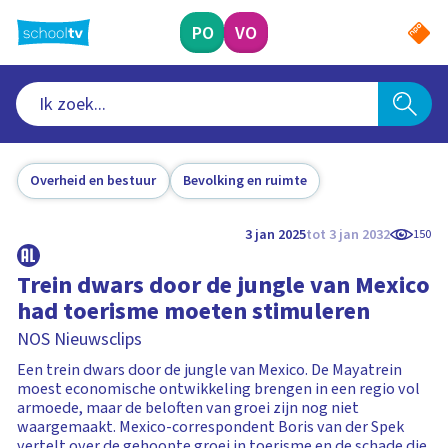
Ga
naar
PO
VO
hoofdinhoud
Overheid en bestuur
Bevolking en ruimte
3 jan 2025
tot 3 jan 2032
150
Trein dwars door de jungle van Mexico
had toerisme moeten stimuleren
NOS Nieuwsclips
Een trein dwars door de jungle van Mexico. De Mayatrein
moest economische ontwikkeling brengen in een regio vol
armoede, maar de beloften van groei zijn nog niet
waargemaakt. Mexico-correspondent Boris van der Spek
vertelt over de gehoopte groei in toerisme en de schade die