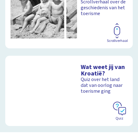
Scrollverhaal over de
geschiedenis van het
toerisme
Schoolplaat
Scrollverhaal
Wat weet jij van
Kroatië?
Quiz over het land
dat van oorlog naar
toerisme ging
Quiz