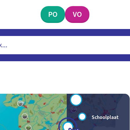
PO
VO
Schoolplaat