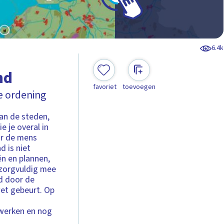
6.4k
nd
favoriet
toevoegen
ke ordening
an de steden,
e je overal in
or de mens
d is niet
n en plannen,
 zorgvuldig mee
d door de
wet gebeurt. Op
awerken en nog