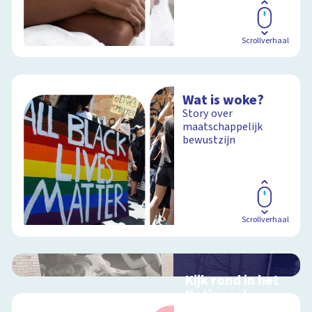
Scrollverhaal
Wat is woke?
Story over
maatschappelijk
bewustzijn
Scrollverhaal
Kijk rond in het
Nationaal
Holocaust