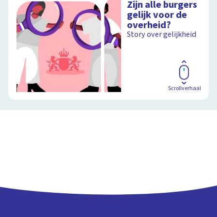
Zijn alle burgers
Museum
gelijk voor de
NOS 360 graden-
overheid?
special
Story over gelijkheid
Schoolplaat
Scrollverhaal