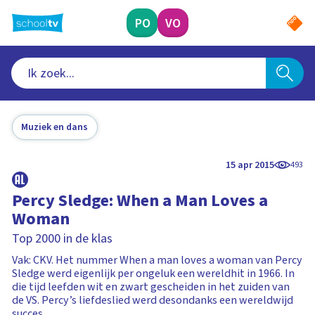
Ga
naar
PO
VO
hoofdinhoud
Muziek en dans
15 apr 2015
493
Percy Sledge: When a Man Loves a
Woman
Top 2000 in de klas
Vak: CKV. Het nummer When a man loves a woman van Percy
Sledge werd eigenlijk per ongeluk een wereldhit in 1966. In
die tijd leefden wit en zwart gescheiden in het zuiden van
de VS. Percy’s liefdeslied werd desondanks een wereldwijd
succes.