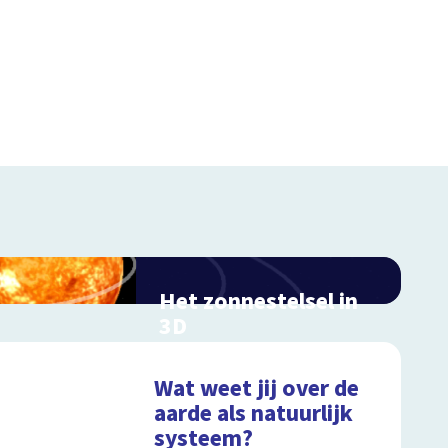
Het zonnestelsel in
3D
Reis mee door ons
zonnestelsel
Wat weet jij over de
aarde als natuurlijk
systeem?