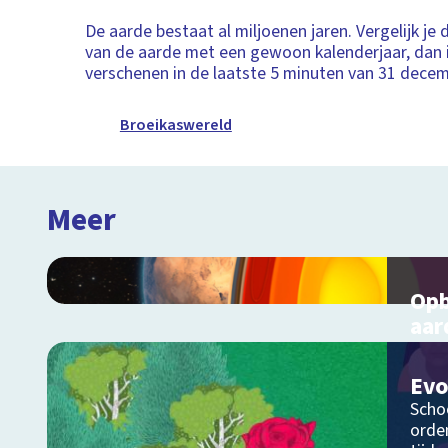
De aarde bestaat al miljoenen jaren. Vergelijk je
van de aarde met een gewoon kalenderjaar, dan 
verschenen in de laatste 5 minuten van 31 decem
Broeikaswereld
Meer
Opb
aar
Inter
aard
Evo
Schoo
orde