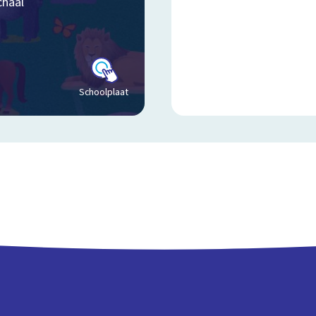
Schoolplaat
chaal
Schoolplaat