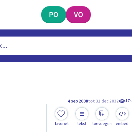
PO
VO
17k
4 sep 2008
tot 31 dec 2032
favoriet
tekst
toevoegen
embed