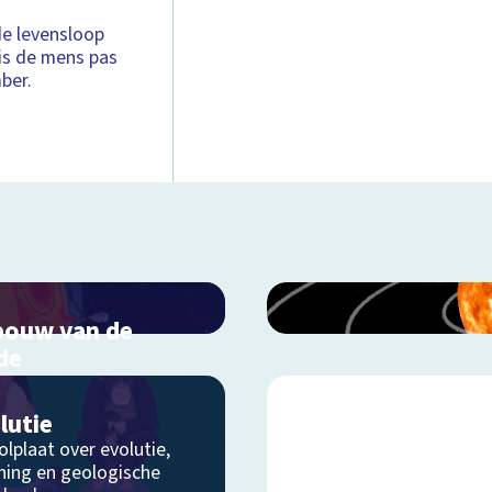
 de levensloop
is de mens pas
ber.
ouw van de
de
actieve schoolplaat over
lagen
lutie
lplaat over evolutie,
ning en geologische