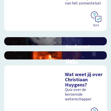
van het zonnestelsel
Quiz
De planeet
aarde en haar
satelliet, de
Het
maan
zonnestelsel
Interactieve
Interactieve
schoolplaat voorbij
Wat weet jij over
schoolplaat langs de
de dampkring
Christiaan
planeten
Huygens?
Quiz over de
beroemde
Schoolplaat
wetenschapper
Schoolplaat