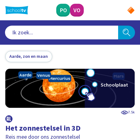
Ga
naar
PO
VO
hoofdinhoud
Aarde, zon en maan
Schoolplaat
7.5k
Het zonnestelsel in 3D
Reis mee door ons zonnestelsel