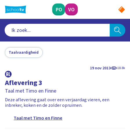
Ga
naar
PO
VO
hoofdinhoud
Taalvaardigheid
19 nov 2013
18.8k
Aflevering 3
Taal met Timo en Finne
Deze aflevering gaat over een verjaardag vieren, een
inbreker, koken en de zolder opruimen.
Taal met Timo en Finne