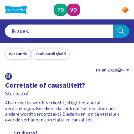
Ga
naar
PO
VO
hoofdinhoud
Wiskunde
Taalvaardigheid
14 jun 2022
2.2k
Correlatie of causaliteit?
Studiestof
Als er veel ijs wordt verkocht, stijgt het aantal
verdrinkingen. Betekent dat ook dat het ene door het
andere wordt veroorzaakt? Diederik en Ionica vertellen
over de verbanden correlatie en causaliteit.
Studiestof