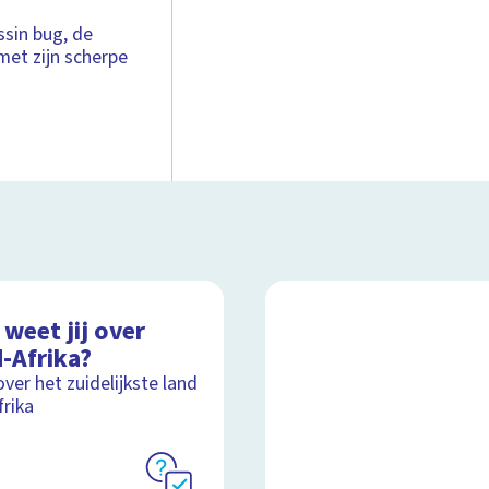
ssin bug, de
et zijn scherpe
weet jij over
-Afrika?
over het zuidelijkste land
frika