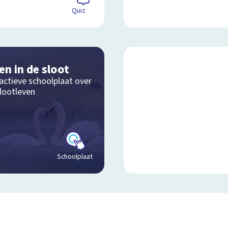
Quiz
en in de sloot
actieve schoolplaat over
slootleven
Schoolplaat