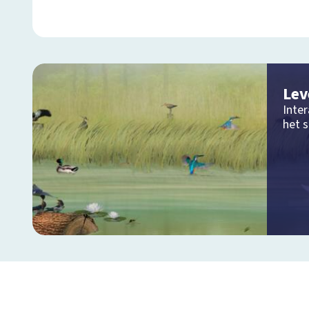
Lev
Inter
het 