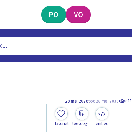
PO
VO
455
28 mei 2026
tot 28 mei 2033
favoriet
toevoegen
embed