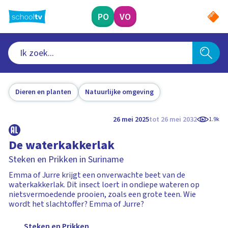
Ga
naar
PO
VO
hoofdinhoud
Dieren en planten
Natuurlijke omgeving
26 mei 2025
tot 26 mei 2032
1.9k
De waterkakkerlak
Steken en Prikken in Suriname
Emma of Jurre krijgt een onverwachte beet van de
waterkakkerlak. Dit insect loert in ondiepe wateren op
nietsvermoedende prooien, zoals een grote teen. Wie
wordt het slachtoffer? Emma of Jurre?
Steken en Prikken