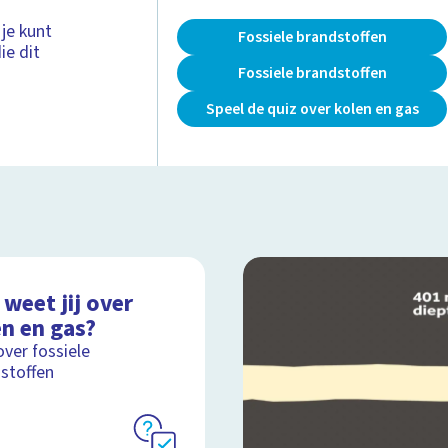
 je kunt
Fossiele brandstoffen
ie dit
Fossiele brandstoffen
Speel de quiz over kolen en gas
weet jij over
en en gas?
over fossiele
stoffen