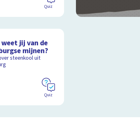
Quiz
weet jij van de
burgse mijnen?
over steenkool uit
urg
Quiz