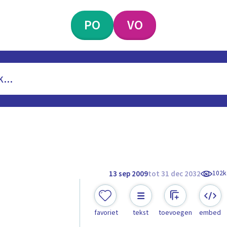
PO
VO
102k
13 sep 2009
tot 31 dec 2032
favoriet
tekst
toevoegen
embed