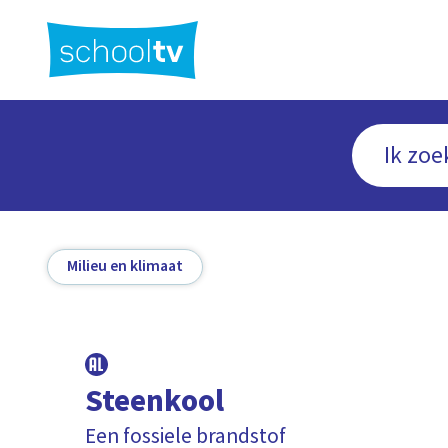
Ga
naar
hoofdinhoud
Milieu en klimaat
Steenkool
Een fossiele brandstof