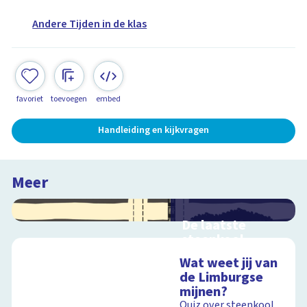
Andere Tijden in de klas
favoriet
toevoegen
embed
Handleiding en kijkvragen
Meer
De laatste
steenkool
Geen zwart goud
Wat weet jij van
meer uit de
de Limburgse
Limburgse
mijnen?
steenkoolmijnen
Quiz over steenkool