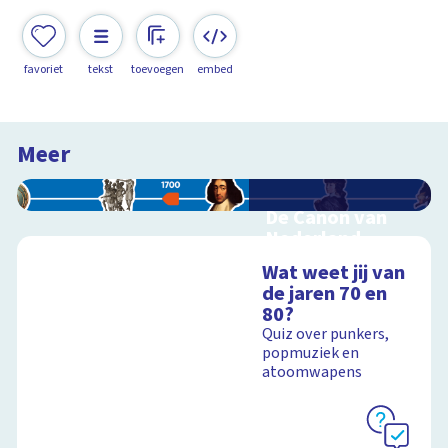
favoriet
tekst
toevoegen
embed
Meer
De Canon van
Nederland
Interactieve
Wat weet jij van
schoolplaat over de
de jaren 70 en
Canon
80?
Quiz over punkers,
popmuziek en
atoomwapens
Schoolplaat