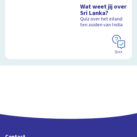
Sesamstraat
Wat weet jij over
Interactieve
Sri Lanka?
schoolplaat met
Quiz over het eiland
kinderliedjes
ten zuiden van India
Schoolplaat
Quiz
Contact