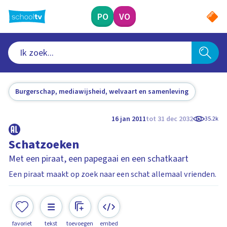
Ga
naar
PO
VO
hoofdinhoud
Burgerschap, mediawijsheid, welvaart en samenleving
16 jan 2011
tot 31 dec 2032
35.2k
Schatzoeken
Met een piraat, een papegaai en een schatkaart
Een piraat maakt op zoek naar een schat allemaal vrienden.
favoriet
tekst
toevoegen
embed