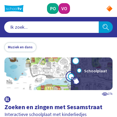
Ga
naar
PO
VO
hoofdinhoud
Muziek en dans
Schoolplaat
27k
Zoeken en zingen met Sesamstraat
Interactieve schoolplaat met kinderliedjes