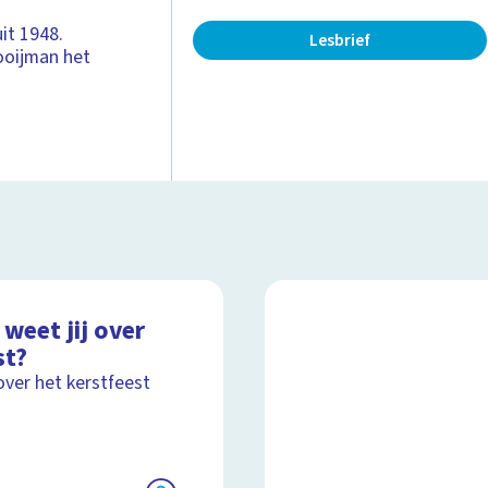
it 1948.
Lesbrief
Kooijman het
weet jij over
st?
over het kerstfeest