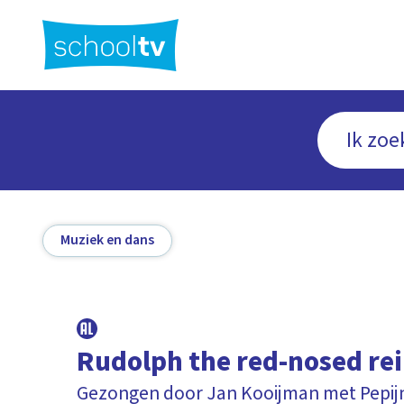
Ga
naar
hoofdinhoud
Muziek en dans
Rudolph the red-nosed re
Gezongen door Jan Kooijman met Pepi