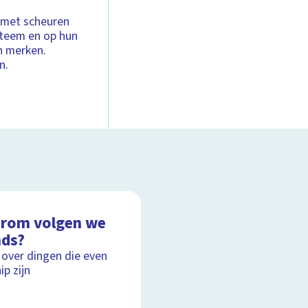
s met scheuren
steem en op hun
n merken.
n.
rom volgen we
nds?
 over dingen die even
ip zijn