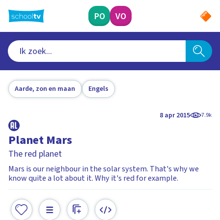
Ga
naar
PO
VO
hoofdinhoud
Aarde, zon en maan
Engels
8 apr 2015
7.9k
Planet Mars
The red planet
Mars is our neighbour in the solar system. That's why we
know quite a lot about it. Why it's red for example.