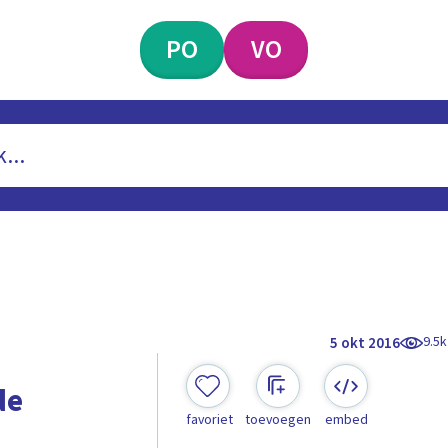
PO
VO
9.5k
5 okt 2016
de
favoriet
toevoegen
embed