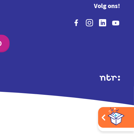
Volg ons!
O
Extra's