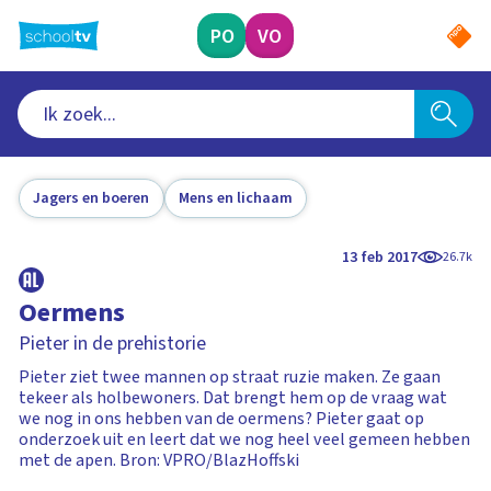
Ga
naar
PO
VO
hoofdinhoud
Jagers en boeren
Mens en lichaam
13 feb 2017
26.7k
Oermens
Pieter in de prehistorie
Pieter ziet twee mannen op straat ruzie maken. Ze gaan
tekeer als holbewoners. Dat brengt hem op de vraag wat
we nog in ons hebben van de oermens? Pieter gaat op
onderzoek uit en leert dat we nog heel veel gemeen hebben
met de apen. Bron: VPRO/BlazHoffski