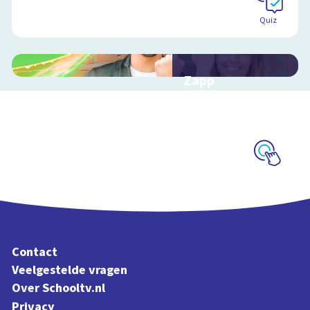
Quiz
Zapp
Heldengame
Interactieve game
over pesten in de klas
Schoolplaat
Contact
Veelgestelde vragen
Over Schooltv.nl
Privacy