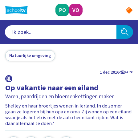
Ga
naar
PO
VO
hoofdinhoud
Natuurlijke omgeving
1 dec 2016
4.2k
Op vakantie naar een eiland
Varen, paardrijden en bloemenkettingen maken
Shelley en haar broertjes wonen in Ierland. In de zomer
gaan ze logeren bij hun opa en oma. Zij wonen op een eiland
waar je als het eb is met de auto heen kunt rijden. Wat is
daar allemaal te doen?