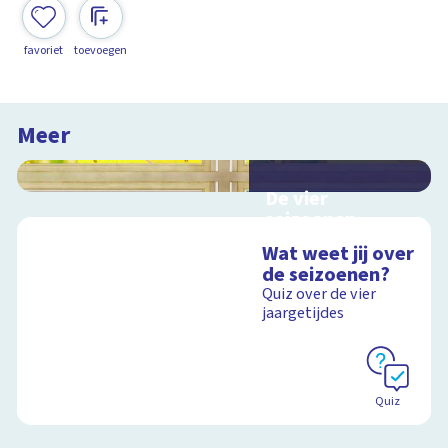
favoriet
toevoegen
Meer
De vier
seizoenen
Interactieve
Wat weet jij over
schoolplaat over de
de seizoenen?
seizoenen
Quiz over de vier
jaargetijdes
Schoolplaat
Quiz