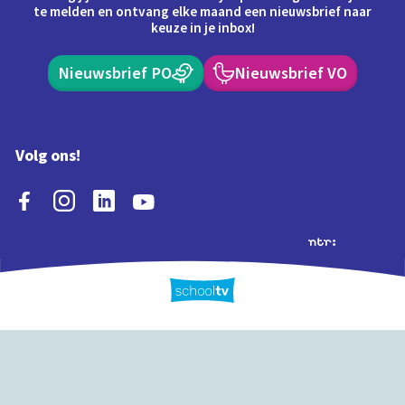
te melden en ontvang elke maand een nieuwsbrief naar
keuze in je inbox!
Nieuwsbrief PO
Nieuwsbrief VO
Volg ons!
Extra's
Schooltv biedt meer
Quiz
Schoolplaat
Tijd
dan video's! Ontdek