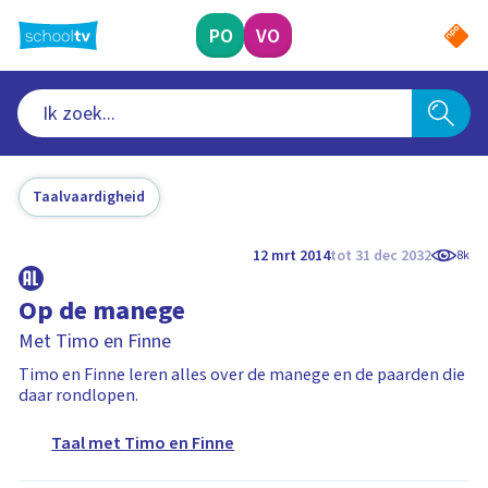
Ga
naar
PO
VO
hoofdinhoud
Taalvaardigheid
12 mrt 2014
tot 31 dec 2032
8k
Op de manege
Met Timo en Finne
Timo en Finne leren alles over de manege en de paarden die
daar rondlopen.
Taal met Timo en Finne