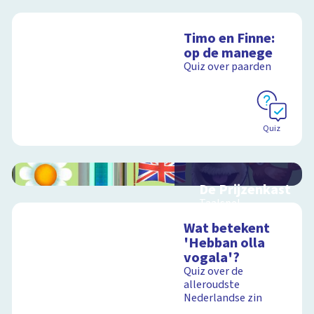
Timo en Finne:
op de manege
Quiz over paarden
Quiz
De Prijzenkast
Taalspel
Wat betekent
'Hebban olla
vogala'?
Schoolplaat
Quiz over de
alleroudste
Nederlandse zin