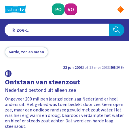
Ga
naar
PO
VO
hoofdinhoud
Aarde, zon en maan
23 jun 2003
tot 18 mei 2033
20.9k
Ontstaan van steenzout
Nederland bestond uit alleen zee
Ongeveer 200 miljoen jaar geleden zag Nederland er heel
anders uit. Het gebied was toen bedekt door zee. Geen open
zee, maar een ondiepe randzee gevuld met zout water. Het
was hier erg warm en droog. Daardoor verdampte het water
en bleef er steeds zout achter. Dat werd een harde laag
steenzout.