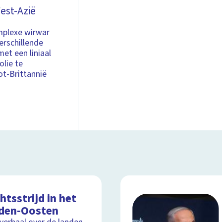
West-Azië
omplexe wirwar
verschillende
et een liniaal
olie te
ot-Brittannië
tsstrijd in het
den-Oosten