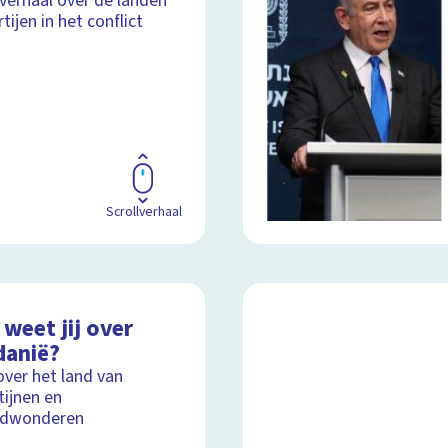
lverhaal over de landen
tijen in het conflict
Scrollverhaal
weet jij over
danië?
over het land van
ijnen en
ldwonderen