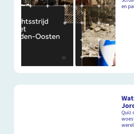
Scrol
en par
Wat 
Jor
Quiz 
woest
were