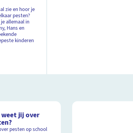
l zie en hoor je
elkaar pesten?
je allemaal in
my, Hans en
 bekende
epeste kinderen
weet jij over
ten?
over pesten op school