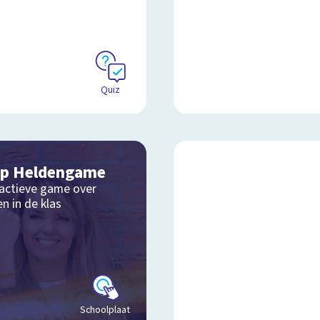
Quiz
p Heldengame
ractieve game over
n in de klas
Schoolplaat