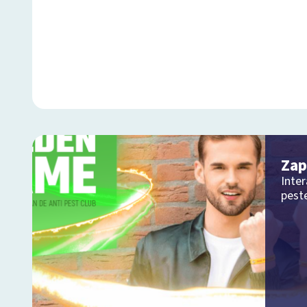
Zap
Inte
peste