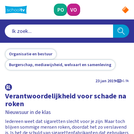
Ga
naar
PO
VO
hoofdinhoud
Organisatie en bestuur
Burgerschap, mediawijsheid, welvaart en samenleving
23 jan 2019
1.9k
Verantwoordelijkheid voor schade na
roken
Nieuwsuur in de klas
Iedereen weet dat sigaretten slecht voor je zijn. Maar toch
blijven sommige mensen roken, doordat het zo verslavend
is. Is het de schuld van sigarettenfabrikanten dat gebruikers