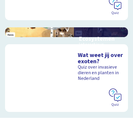
Quiz
Ecosystemen
Interactieve
schoolplaat over de
Wat weet jij over
Veluwe
exoten?
Quiz over invasieve
dieren en planten in
Nederland
Schoolplaat
Quiz