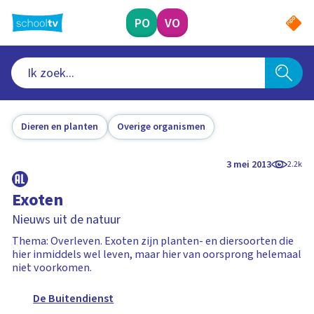
Ga
naar
PO
VO
hoofdinhoud
Dieren en planten
Overige organismen
3 mei 2013
2.2k
Exoten
Nieuws uit de natuur
Thema: Overleven. Exoten zijn planten- en diersoorten die
hier inmiddels wel leven, maar hier van oorsprong helemaal
niet voorkomen.
De Buitendienst