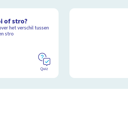
i of stro?
over het verschil tussen
en stro
Quiz