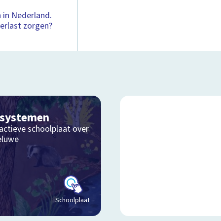
 in Nederland.
erlast zorgen?
osystemen
actieve schoolplaat over
eluwe
Schoolplaat