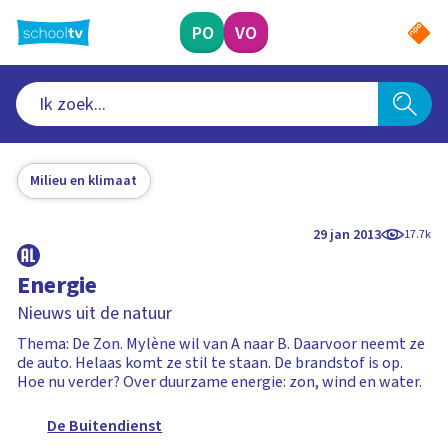
Ga
naar
PO
VO
hoofdinhoud
Milieu en klimaat
29 jan 2013
17.7k
Energie
Nieuws uit de natuur
Thema: De Zon. Mylène wil van A naar B. Daarvoor neemt ze
de auto. Helaas komt ze stil te staan. De brandstof is op.
Hoe nu verder? Over duurzame energie: zon, wind en water.
De Buitendienst