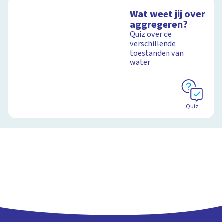
voetafdruk
Schoolplaat
Wat weet jij over
Ontdek hoe jouw
aggregeren?
levensstijl invloed
Quiz over de
heeft op de aarde
Schoolplaat
verschillende
toestanden van
water
Schoolplaat
Quiz