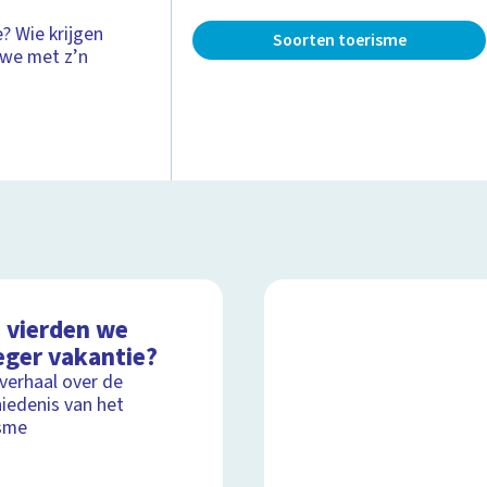
? Wie krijgen
Soorten toerisme
 we met z’n
 vierden we
eger vakantie?
lverhaal over de
iedenis van het
sme