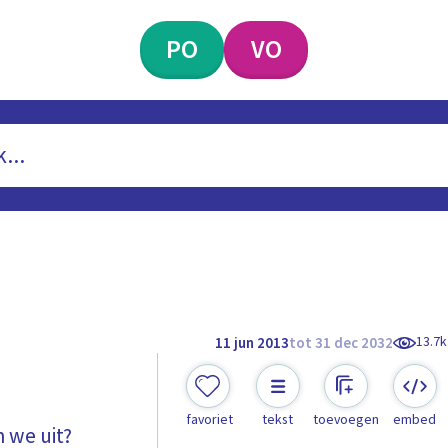
PO
VO
13.7k
11 jun 2013
tot 31 dec 2032
favoriet
tekst
toevoegen
embed
 we uit?