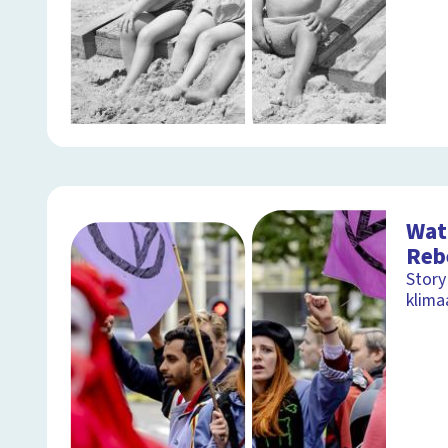
Wat 
Reb
Story
klim