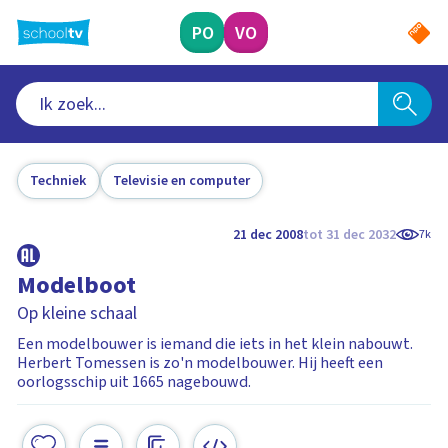
Ga
naar
PO
VO
hoofdinhoud
Techniek
Televisie en computer
21 dec 2008
tot 31 dec 2032
7k
Modelboot
Op kleine schaal
Een modelbouwer is iemand die iets in het klein nabouwt.
Herbert Tomessen is zo'n modelbouwer. Hij heeft een
oorlogsschip uit 1665 nagebouwd.