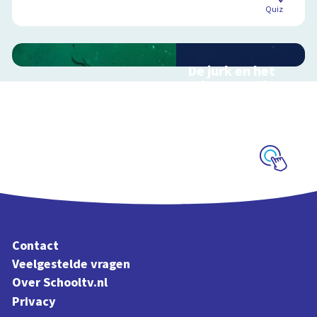
Quiz
De jurk en het
scheepswrak
Interactieve
zoektocht naar een
scheepswrak
Schoolplaat
Contact
Veelgestelde vragen
Over Schooltv.nl
Privacy