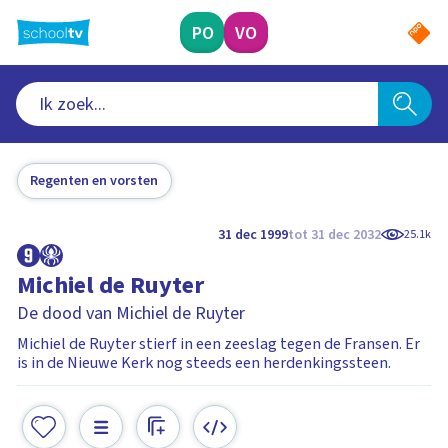
Ga
naar
PO
VO
hoofdinhoud
Regenten en vorsten
31 dec 1999
tot 31 dec 2032
25.1k
Michiel de Ruyter
De dood van Michiel de Ruyter
Michiel de Ruyter stierf in een zeeslag tegen de Fransen. Er
is in de Nieuwe Kerk nog steeds een herdenkingssteen.