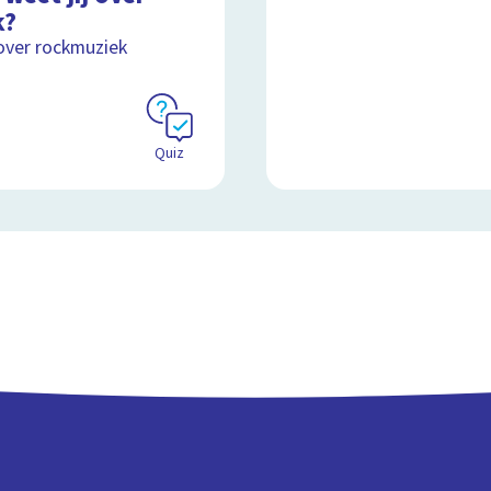
k?
over rockmuziek
Schoolplaat
Quiz