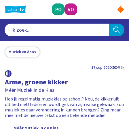
Ga
naar
PO
VO
hoofdinhoud
Muziek en dans
17 sep 2020
8.3k
Arme, groene kikker
Méér Muziek in de Klas
Heb jij regelmatig muziekles op school? Nou, de kikker uit
dit lied niet! Iedereen wordt gek van zijn valse gekwaak. Zou
muziekles daar verandering in kunnen brengen? Zing maar
mee met de nieuwe tekst op een bekende melodie!
Méér Muziek in de Klas