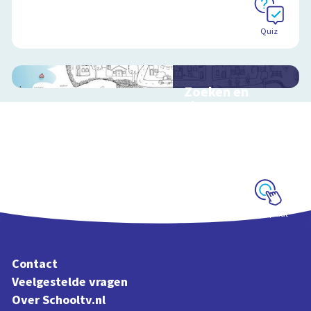
Quiz
Zoeken en
zingen met
Sesamstraat
Interactieve
schoolplaat met
kinderliedjes
Schoolplaat
Contact
Veelgestelde vragen
Over Schooltv.nl