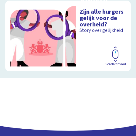
Nationaal
Holocaust
Zijn alle burgers
Museum
gelijk voor de
NOS 360 graden-
overheid?
special
Story over gelijkheid
Schoolplaat
Scrollverhaal